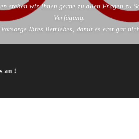
en stehen wir Ihnen gerne zu allen Fragen zu 
Verfügung.
 Vorsorge Ihres Betriebes, damit es erst gar ni
s an !