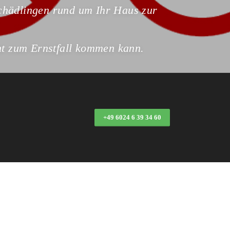
Schädlingen rund um Ihr Haus zur
cht zum Ernstfall kommen kann.
+49 6024 6 39 34 60