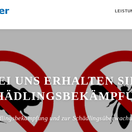
LEISTU
EI UNS ERHALTEN SI
TAUBENVERGRÄMUN
hädlingsbekämpfung und zur Schädlingsüberwach